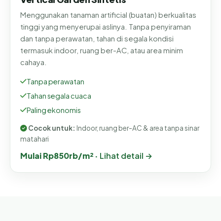
Menggunakan tanaman artificial (buatan) berkualitas
tinggi yang menyerupai aslinya. Tanpa penyiraman
dan tanpa perawatan, tahan di segala kondisi
termasuk indoor, ruang ber-AC, atau area minim
cahaya.
Tanpa perawatan
Tahan segala cuaca
Paling ekonomis
Cocok untuk:
Indoor, ruang ber-AC & area tanpa sinar
matahari
Mulai Rp850rb/m² ·
Lihat detail →