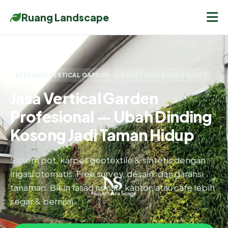
Ruang Landscape
SPESIALIS VERTICAL GARDEN · JABODETABEK & JAWA BARAT
Jasa Vertical Garden
Profesional — Ubah Dinding
Kosong Jadi Taman Hidup
Sistem pot, karpet geotextile & sintetis dengan
irigasi otomatis. Free survey, desain, dan garansi
tanaman. Bikin fasad rumah, kantor, atau cafe lebih
segar & bernilai.