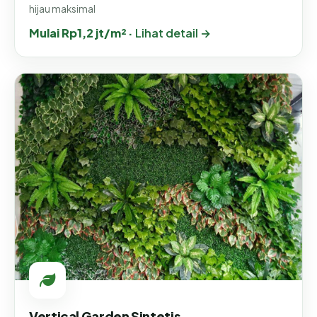
hijau maksimal
Mulai Rp1,2 jt/m² ·
Lihat detail →
Vertical Garden Sintetis