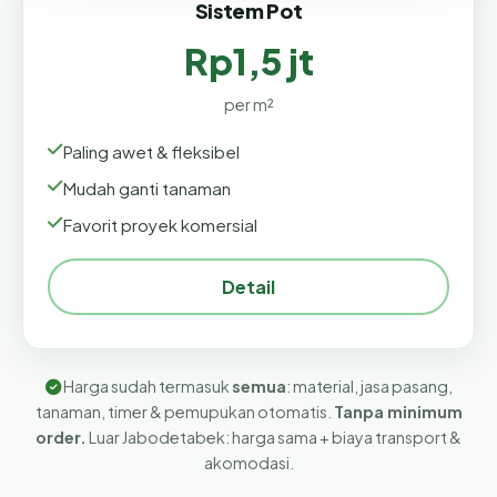
Sistem Pot
Rp1,5 jt
per m²
Paling awet & fleksibel
Mudah ganti tanaman
Favorit proyek komersial
Detail
Harga sudah termasuk
semua
: material, jasa pasang,
tanaman, timer & pemupukan otomatis.
Tanpa minimum
order.
Luar Jabodetabek: harga sama + biaya transport &
akomodasi.