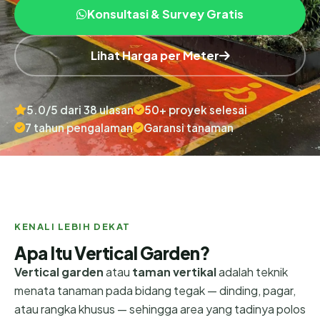
Konsultasi & Survey Gratis
Lihat Harga per Meter
5.0/5 dari 38 ulasan
50+ proyek selesai
7 tahun pengalaman
Garansi tanaman
KENALI LEBIH DEKAT
Apa Itu Vertical Garden?
Vertical garden
atau
taman vertikal
adalah teknik
menata tanaman pada bidang tegak — dinding, pagar,
atau rangka khusus — sehingga area yang tadinya polos