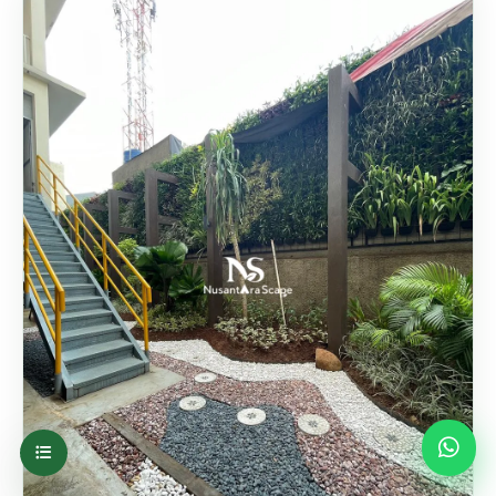
Tamanproject | Ibu Natas…
Tangerang Selatan
Vertical Garden : tingg…
SISTEM KARPET
Proyek Vertical Garden Karpet Geotextile |
Ibu Sarah -…
Tangerang Selatan
VG: tinggi 3,2 m x leba…