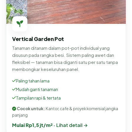
Vertical Garden Pot
Tanaman ditanam dalam pot-pot individual yang
disusun pada rangka besi. Sistem paling awet dan
fleksibel — tanaman bisa diganti satu per satu tanpa
membongkar keseluruhan panel.
Paling tahan lama
Mudah ganti tanaman
Tampilan rapi & tertata
Cocok untuk:
Kantor, cafe & proyek komersial jangka
panjang
Mulai Rp1,5 jt/m² ·
Lihat detail →